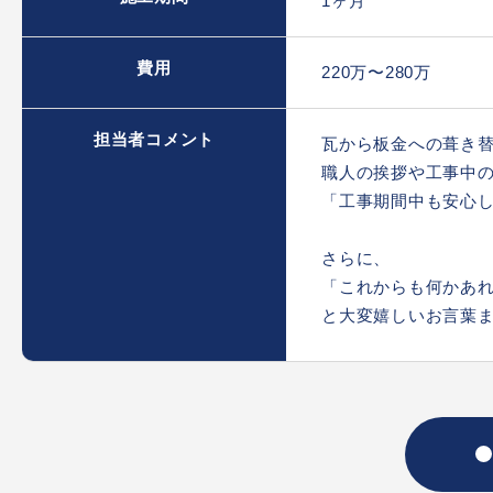
1ヶ月
費用
220万〜280万
担当者コメント
瓦から板金への葺き
職人の挨拶や工事中
「工事期間中も安心
さらに、
「これからも何かあ
と大変嬉しいお言葉