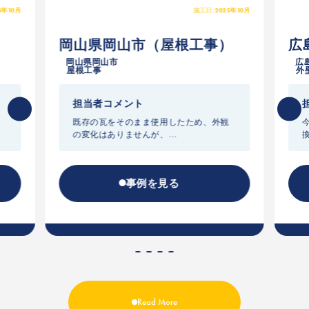
5年10月
2025年10月
施工日:
）
岡山県岡山市
（屋根工事）
広
岡山県岡山市
広
屋根工事
外
担当者コメント
い
既存の瓦をそのまま使用したため、外観
の変化はありませんが、
め
工事後にアルバムをご覧いただいたとこ
ろ、
の
「これならすごく安心できるね」と喜ん
事例を見る
でいただきました。
そのお言葉が嬉しく、こちらこそ感謝の
気持ちでいっぱいです。
お
か
Read More